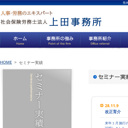
熊
HOME
>
セミナー実績
28.11.9
改正育介
来年１月施行